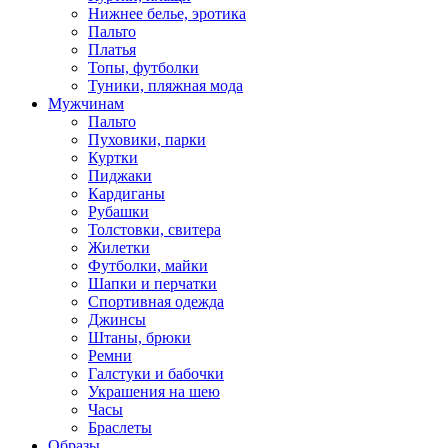
Нижнее белье, эротика
Пальто
Платья
Топы, футболки
Туники, пляжная мода
Мужчинам
Пальто
Пуховики, парки
Куртки
Пиджаки
Кардиганы
Рубашки
Толстовки, свитера
Жилетки
Футболки, майки
Шапки и перчатки
Спортивная одежда
Джинсы
Штаны, брюки
Ремни
Галстуки и бабочки
Украшения на шею
Часы
Браслеты
Образы