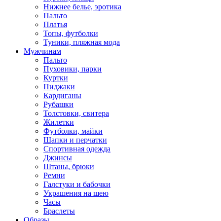
Нижнее белье, эротика
Пальто
Платья
Топы, футболки
Туники, пляжная мода
Мужчинам
Пальто
Пуховики, парки
Куртки
Пиджаки
Кардиганы
Рубашки
Толстовки, свитера
Жилетки
Футболки, майки
Шапки и перчатки
Спортивная одежда
Джинсы
Штаны, брюки
Ремни
Галстуки и бабочки
Украшения на шею
Часы
Браслеты
Образы