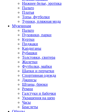
Нижнее белье, эротика
Пальто
Платья
Топы, футболки
Туники, пляжная мода
Мужчинам
Пальто
Пуховики, парки
Куртки
Пиджаки
Кардиганы
Рубашки
Толстовки, свитера
Жилетки
Футболки, майки
Шапки и перчатки
Спортивная одежда
Джинсы
Штаны, брюки
Ремни
Галстуки и бабочки
Украшения на шею
Часы
Браслеты
Образы