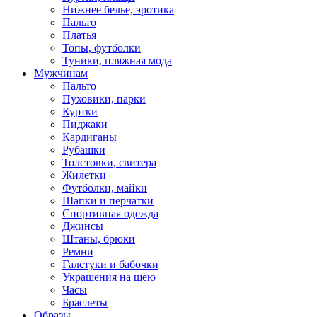
Нижнее белье, эротика
Пальто
Платья
Топы, футболки
Туники, пляжная мода
Мужчинам
Пальто
Пуховики, парки
Куртки
Пиджаки
Кардиганы
Рубашки
Толстовки, свитера
Жилетки
Футболки, майки
Шапки и перчатки
Спортивная одежда
Джинсы
Штаны, брюки
Ремни
Галстуки и бабочки
Украшения на шею
Часы
Браслеты
Образы