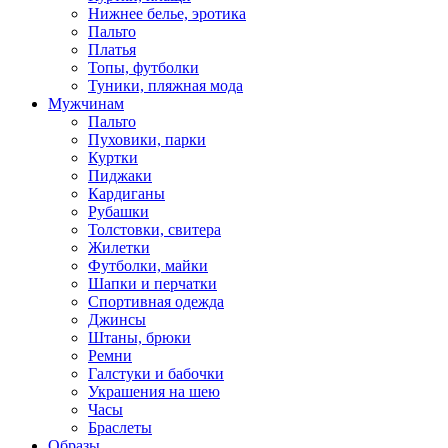
Нижнее белье, эротика
Пальто
Платья
Топы, футболки
Туники, пляжная мода
Мужчинам
Пальто
Пуховики, парки
Куртки
Пиджаки
Кардиганы
Рубашки
Толстовки, свитера
Жилетки
Футболки, майки
Шапки и перчатки
Спортивная одежда
Джинсы
Штаны, брюки
Ремни
Галстуки и бабочки
Украшения на шею
Часы
Браслеты
Образы