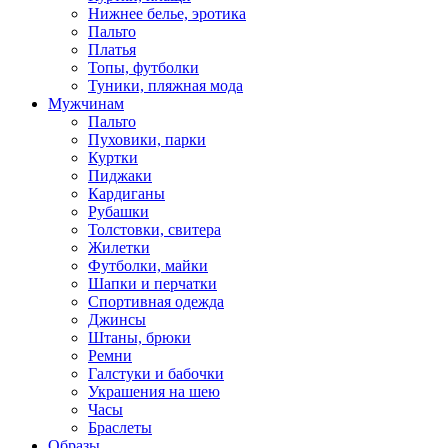
Нижнее белье, эротика
Пальто
Платья
Топы, футболки
Туники, пляжная мода
Мужчинам
Пальто
Пуховики, парки
Куртки
Пиджаки
Кардиганы
Рубашки
Толстовки, свитера
Жилетки
Футболки, майки
Шапки и перчатки
Спортивная одежда
Джинсы
Штаны, брюки
Ремни
Галстуки и бабочки
Украшения на шею
Часы
Браслеты
Образы