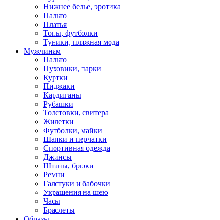
Нижнее белье, эротика
Пальто
Платья
Топы, футболки
Туники, пляжная мода
Мужчинам
Пальто
Пуховики, парки
Куртки
Пиджаки
Кардиганы
Рубашки
Толстовки, свитера
Жилетки
Футболки, майки
Шапки и перчатки
Спортивная одежда
Джинсы
Штаны, брюки
Ремни
Галстуки и бабочки
Украшения на шею
Часы
Браслеты
Образы