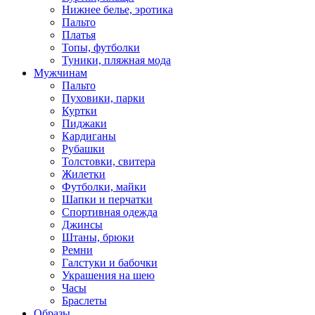
Нижнее белье, эротика
Пальто
Платья
Топы, футболки
Туники, пляжная мода
Мужчинам
Пальто
Пуховики, парки
Куртки
Пиджаки
Кардиганы
Рубашки
Толстовки, свитера
Жилетки
Футболки, майки
Шапки и перчатки
Спортивная одежда
Джинсы
Штаны, брюки
Ремни
Галстуки и бабочки
Украшения на шею
Часы
Браслеты
Образы