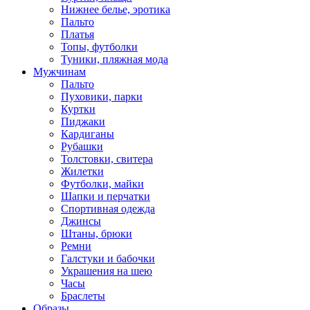
Нижнее белье, эротика
Пальто
Платья
Топы, футболки
Туники, пляжная мода
Мужчинам
Пальто
Пуховики, парки
Куртки
Пиджаки
Кардиганы
Рубашки
Толстовки, свитера
Жилетки
Футболки, майки
Шапки и перчатки
Спортивная одежда
Джинсы
Штаны, брюки
Ремни
Галстуки и бабочки
Украшения на шею
Часы
Браслеты
Образы