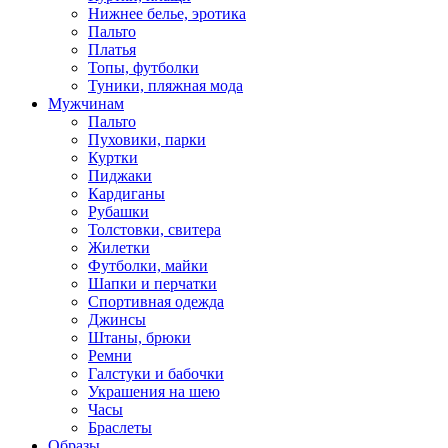
Нижнее белье, эротика
Пальто
Платья
Топы, футболки
Туники, пляжная мода
Мужчинам
Пальто
Пуховики, парки
Куртки
Пиджаки
Кардиганы
Рубашки
Толстовки, свитера
Жилетки
Футболки, майки
Шапки и перчатки
Спортивная одежда
Джинсы
Штаны, брюки
Ремни
Галстуки и бабочки
Украшения на шею
Часы
Браслеты
Образы