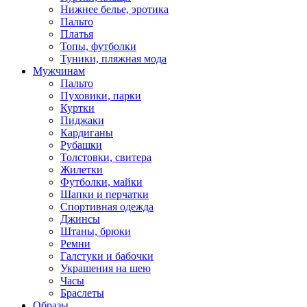
Нижнее белье, эротика
Пальто
Платья
Топы, футболки
Туники, пляжная мода
Мужчинам
Пальто
Пуховики, парки
Куртки
Пиджаки
Кардиганы
Рубашки
Толстовки, свитера
Жилетки
Футболки, майки
Шапки и перчатки
Спортивная одежда
Джинсы
Штаны, брюки
Ремни
Галстуки и бабочки
Украшения на шею
Часы
Браслеты
Образы