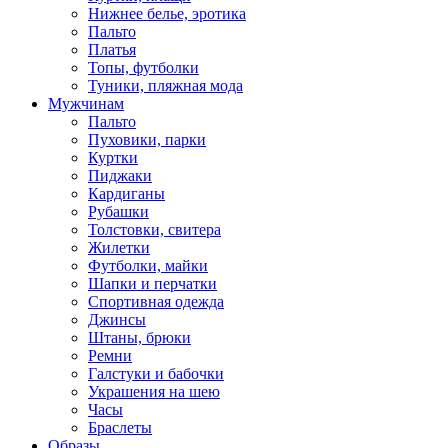
Нижнее белье, эротика
Пальто
Платья
Топы, футболки
Туники, пляжная мода
Мужчинам
Пальто
Пуховики, парки
Куртки
Пиджаки
Кардиганы
Рубашки
Толстовки, свитера
Жилетки
Футболки, майки
Шапки и перчатки
Спортивная одежда
Джинсы
Штаны, брюки
Ремни
Галстуки и бабочки
Украшения на шею
Часы
Браслеты
Образы