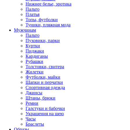
Нижнее белье, эротика
Пальто
Платья
Топы, футболки
Туники, пляжная мода
Мужчинам
Пальто
Пуховики, парки
Куртки
Пиджаки
Кардиганы
Рубашки
Толстовки, свитера
Жилетки
Футболки, майки
Шапки и перчатки
Спортивная одежда
Джинсы
Штаны, брюки
Ремни
Галстуки и бабочки
Украшения на шею
Часы
Браслеты
Образы